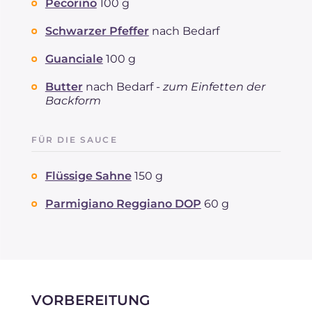
Pecorino
100 g
Cholesterin
mg
331
Schwarzer Pfeffer
nach Bedarf
Natrium
mg
558
Guanciale
100 g
Butter
nach Bedarf -
zum Einfetten der
Backform
FÜR DIE SAUCE
Flüssige Sahne
150 g
Parmigiano Reggiano DOP
60 g
VORBEREITUNG