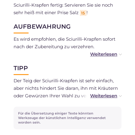
Sciurilli-Krapfen fertig: Servieren Sie sie noch
sehr heiß mit einer Prise Salz
!
15
AUFBEWAHRUNG
Es wird empfohlen, die Sciurilli-Krapfen sofort
nach der Zubereitung zu verzehren.
Wenn Sie möchten, können Sie den Teig etwas
TIPP
im Voraus zubereiten: Reduzieren Sie die Hefe
auf 5 g und bereiten Sie den Teig vor. Lassen Sie
Der Teig der Sciurilli-Krapfen ist sehr einfach,
ihn bei Raumtemperatur reifen, immer
aber nichts hindert Sie daran, ihn mit Kräutern
abgedeckt, für eine halbe Stunde, bevor Sie ihn
oder Gewürzen Ihrer Wahl zu veredeln. Vom
in den Kühlschrank stellen und über Nacht
geriebenen Pecorino, für einen kräftigeren
ruhen lassen.
Geschmack, bis zu fein gehackten schwarzen
Für die Übersetzung einiger Texte könnten
Oliven, die vielleicht mit eingelegten
Werkzeuge der künstlichen Intelligenz verwendet
Am nächsten Tag lassen Sie ihn etwa zehn
worden sein.
getrockneten Tomaten kombiniert werden.
Minuten draußen, bevor Sie mit dem Frittieren