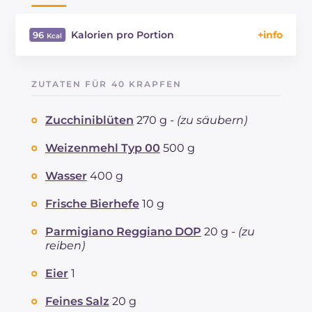
Kalorien pro Portion
96
Energie
Kcal
96
Kohlenhydrate
g
9.9
ZUTATEN FÜR 40 KRAPFEN
davon Zucker
g
0.2
REZEPT
LESEN
g
1.8
Zucchiniblüten
270 g -
(zu säubern)
Fette
g
5.4
davon gesättigte Fettsäuren
Weizenmehl Typ 00
500 g
g
1.14
Ballaststoffe
g
0.4
Wasser
400 g
Cholesterin
mg
6
Natrium
mg
35
Frische Bierhefe
10 g
Parmigiano Reggiano DOP
20 g -
(zu
reiben)
Eier
1
Feines Salz
20 g