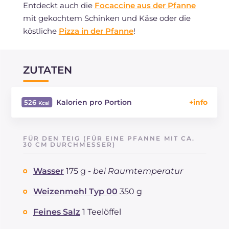
Entdeckt auch die
Focaccine aus der Pfanne
mit gekochtem Schinken und Käse oder die
köstliche
Pizza in der Pfanne
!
ZUTATEN
Kalorien pro Portion
526
Energie
Kcal
526
Kohlenhydrate
g
46
FÜR DEN TEIG (FÜR EINE PFANNE MIT CA.
davon Zucker
30 CM DURCHMESSER)
g
1.4
REZEPT
LESEN
g
16.3
Wasser
175 g -
bei Raumtemperatur
Fette
g
30.4
davon gesättigte Fettsäuren
g
10.26
Weizenmehl Typ 00
350 g
Ballaststoffe
g
1.9
Cholesterin
Feines Salz
1 Teelöffel
mg
32
Natrium
mg
851