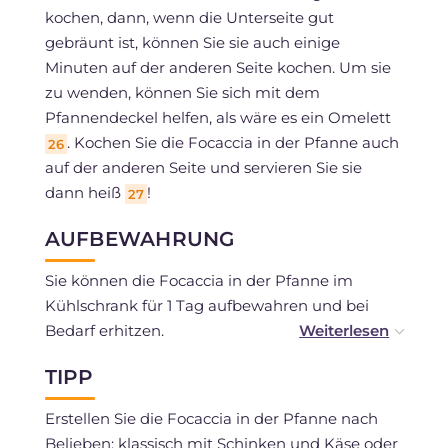
kochen, dann, wenn die Unterseite gut
gebräunt ist, können Sie sie auch einige
Minuten auf der anderen Seite kochen. Um sie
zu wenden, können Sie sich mit dem
Pfannendeckel helfen, als wäre es ein Omelett
. Kochen Sie die Focaccia in der Pfanne auch
26
auf der anderen Seite und servieren Sie sie
dann heiß
!
27
AUFBEWAHRUNG
Sie können die Focaccia in der Pfanne im
Kühlschrank für 1 Tag aufbewahren und bei
Bedarf erhitzen.
Sie kann nach dem Kochen und Abkühlen
TIPP
eingefroren werden, wenn Sie frische, nicht
aufgetaute Zutaten verwendet haben.
Erstellen Sie die Focaccia in der Pfanne nach
Belieben: klassisch mit Schinken und Käse oder