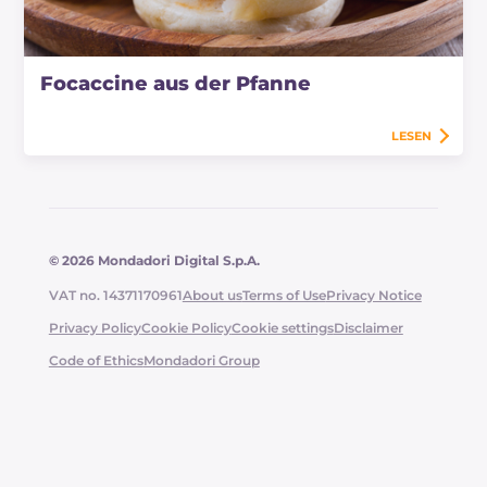
Focaccine aus der Pfanne
LESEN
© 2026 Mondadori Digital S.p.A.
VAT no. 14371170961
About us
Terms of Use
Privacy Notice
Privacy Policy
Cookie Policy
Cookie settings
Disclaimer
Code of Ethics
Mondadori Group