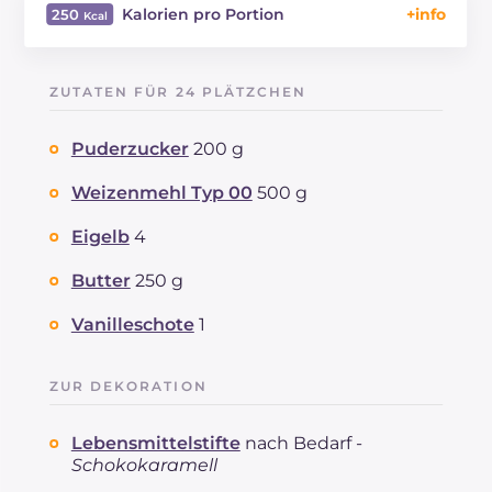
Kalorien pro Portion
250
Energie
Kcal
250
Kohlenhydrate
g
37.9
ZUTATEN FÜR 24 PLÄTZCHEN
davon Zucker
g
22.1
REZEPT
LESEN
g
2.9
Puderzucker
200 g
Fette
g
9.7
davon gesättigte Fettsäuren
Weizenmehl Typ 00
500 g
g
5.4
Ballaststoffe
g
0.5
Eigelb
4
Cholesterin
mg
70
Natrium
mg
3
Butter
250 g
Vanilleschote
1
ZUR DEKORATION
Lebensmittelstifte
nach Bedarf -
Schokokaramell