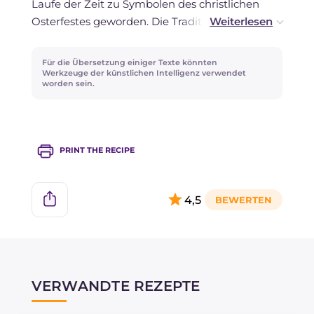
Laufe der Zeit zu Symbolen des christlichen
Osterfestes geworden. Die Tradition des
klassischen Schokoladeneis ist zwar neueren
Datums, aber bereits im Mittelalter war es
Für die Übersetzung einiger Texte könnten
üblich, echte Eier zu verschenken, die mit allen
Werkzeuge der künstlichen Intelligenz verwendet
worden sein.
möglichen Zeichnungen oder Widmungen
verziert wurden.
PRINT THE RECIPE
4,5
VERWANDTE REZEPTE