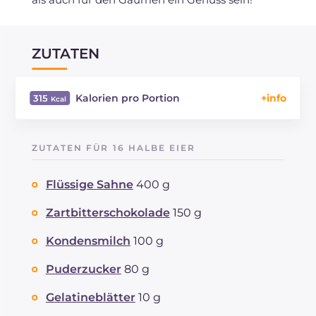
ZUTATEN
Kalorien pro Portion
315
Energie
Kcal
315
Kohlenhydrate
g
25.4
ZUTATEN FÜR 16 HALBE EIER
davon Zucker
g
25.4
REZEPT
LESEN
g
5.3
Flüssige Sahne
400 g
Fette
g
21.3
davon gesättigte Fettsäuren
Zartbitterschokolade
150 g
g
12.46
Ballaststoffe
g
1
Kondensmilch
100 g
Cholesterin
mg
50
Natrium
mg
50
Puderzucker
80 g
Gelatineblätter
10 g