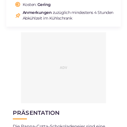
Cholesterin
Kosten:
Gering
mg
50
Natrium
mg
50
Anmerkungen
zuzüglich mindestens 4 Stunden
Abkühlzeit im Kühlschrank
PRÄSENTATION
Die Panna-Cotta-Schokoladeneier sind eine