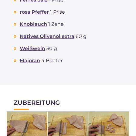
Cholesterin
mg
119
rosa Pfeffer
1 Prise
Natrium
mg
473
Knoblauch
1 Zehe
Natives Olivenöl extra
60 g
Weißwein
30 g
Majoran
4 Blätter
ZUBEREITUNG