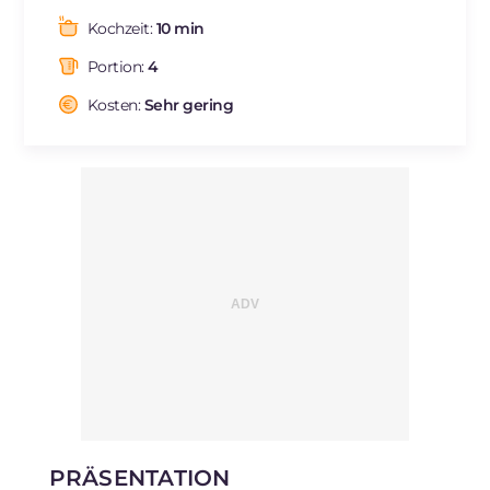
Fette
g
34.3
Kochzeit:
10 min
davon gesättigte Fettsäuren
g
13.2
Portion:
4
Ballaststoffe
g
2.4
Cholesterin
Kosten:
Sehr gering
mg
119
Natrium
mg
473
PRÄSENTATION