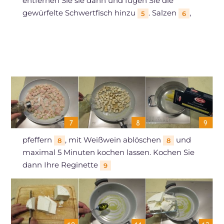
entfernen Sie sie dann und fügen Sie die
gewürfelte Schwertfisch hinzu
. Salzen
,
5
6
pfeffern
, mit Weißwein ablöschen
und
8
8
maximal 5 Minuten kochen lassen. Kochen Sie
dann Ihre Reginette
9