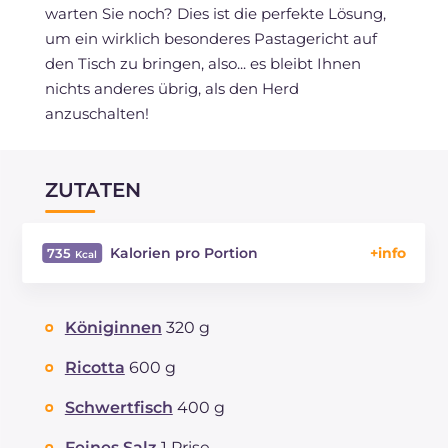
warten Sie noch? Dies ist die perfekte Lösung,
um ein wirklich besonderes Pastagericht auf
den Tisch zu bringen, also... es bleibt Ihnen
nichts anderes übrig, als den Herd
anzuschalten!
ZUTATEN
Kalorien pro Portion
735
Energie
Kcal
735
Kohlenhydrate
g
72.9
Königinnen
320 g
davon Zucker
g
8.8
REZEPT
LESEN
g
32.6
Ricotta
600 g
Fette
g
34.3
Schwertfisch
400 g
davon gesättigte Fettsäuren
g
13.2
Ballaststoffe
g
2.4
Feines Salz
1 Prise