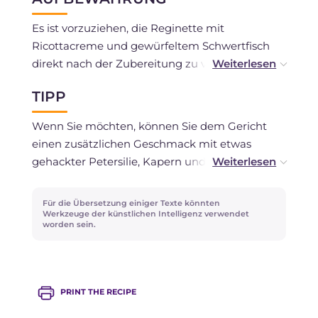
Es ist vorzuziehen, die Reginette mit
Ricottacreme und gewürfeltem Schwertfisch
direkt nach der Zubereitung zu verzehren,
andernfalls können Sie sie maximal einen Tag
TIPP
in einem hermetisch verschlossenen Behälter
im Kühlschrank aufbewahren.
Wenn Sie möchten, können Sie dem Gericht
einen zusätzlichen Geschmack mit etwas
gehackter Petersilie, Kapern und schwarzen
Oliven verleihen!
Für die Übersetzung einiger Texte könnten
Werkzeuge der künstlichen Intelligenz verwendet
worden sein.
PRINT THE RECIPE