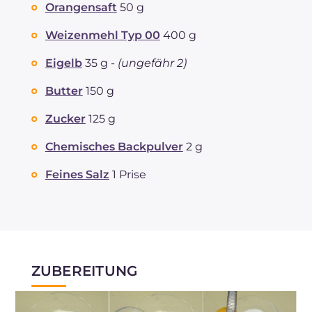
Orangensaft
50 g
Weizenmehl Typ 00
400 g
Eigelb
35 g -
(ungefähr 2)
Butter
150 g
Zucker
125 g
Chemisches Backpulver
2 g
Feines Salz
1 Prise
ZUBEREITUNG