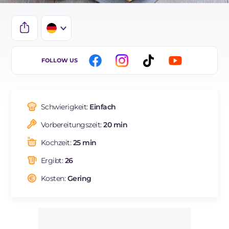
IT
FOLLOW US
EN
ES
Schwierigkeit:
Einfach
FR
Vorbereitungszeit:
20 min
BR
Kochzeit:
25 min
NL
Ergibt:
26
Kosten:
Gering