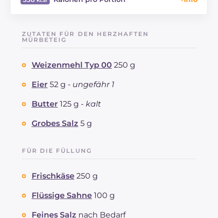
Energie
Kcal
538
Kohlenhydrate
g
37
ZUTATEN FÜR DEN HERZHAFTEN
davon Zucker
MÜRBETEIG
g
4.9
REZEPT
LESEN
g
11
Weizenmehl Typ 00
250 g
Fette
g
38.5
davon gesättigte Fettsäuren
g
20.66
Eier
52 g -
ungefähr 1
Ballaststoffe
g
3.5
Cholesterin
Butter
125 g -
kalt
mg
132
Natrium
mg
698
Grobes Salz
5 g
FÜR DIE FÜLLUNG
Frischkäse
250 g
Flüssige Sahne
100 g
Feines Salz
nach Bedarf