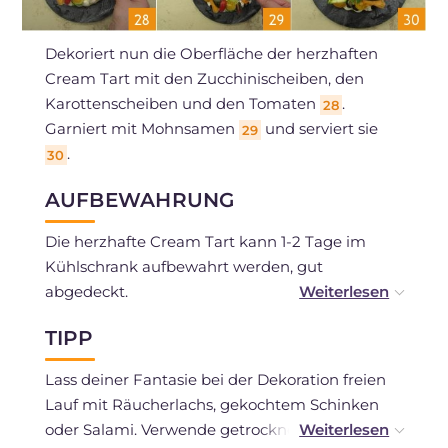
Dekoriert nun die Oberfläche der herzhaften
Cream Tart mit den Zucchinischeiben, den
Karottenscheiben und den Tomaten
.
28
Garniert mit Mohnsamen
und serviert sie
29
.
30
AUFBEWAHRUNG
Die herzhafte Cream Tart kann 1-2 Tage im
Kühlschrank aufbewahrt werden, gut
abgedeckt.
Der salzige Mürbeteig kann 3-4 Tage im
TIPP
Kühlschrank aufbewahrt werden, eingewickelt
in Frischhaltefolie. Alternativ kann er für 1
Lass deiner Fantasie bei der Dekoration freien
Monat eingefroren werden.
Lauf mit Räucherlachs, gekochtem Schinken
oder Salami. Verwende getrocknete Tomaten,