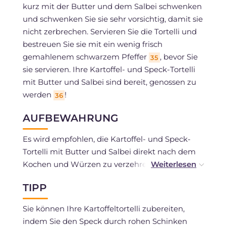
kurz mit der Butter und dem Salbei schwenken
und schwenken Sie sie sehr vorsichtig, damit sie
nicht zerbrechen. Servieren Sie die Tortelli und
bestreuen Sie sie mit ein wenig frisch
gemahlenem schwarzem Pfeffer
, bevor Sie
35
sie servieren. Ihre Kartoffel- und Speck-Tortelli
mit Butter und Salbei sind bereit, genossen zu
werden
!
36
AUFBEWAHRUNG
Es wird empfohlen, die Kartoffel- und Speck-
Tortelli mit Butter und Salbei direkt nach dem
Kochen und Würzen zu verzehren. Sollten Sie
welche übrig haben, können Sie sie maximal 1-2
TIPP
Tage im Kühlschrank in einem luftdichten
Behälter aufbewahren. Sie können die Tortelli
Sie können Ihre Kartoffeltortelli zubereiten,
auch vorbereiten und ungekocht einfrieren:
indem Sie den Speck durch rohen Schinken