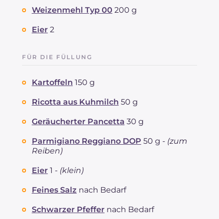
REZEPT
LESEN
g
14.9
Weizenmehl Typ 00
200 g
Fette
g
25.5
davon gesättigte Fettsäuren
Eier
2
g
13.18
Ballaststoffe
g
2.7
Cholesterin
mg
217
FÜR DIE FÜLLUNG
Natrium
mg
622
Kartoffeln
150 g
Ricotta aus Kuhmilch
50 g
Geräucherter Pancetta
30 g
Parmigiano Reggiano DOP
50 g -
(zum
Reiben)
Eier
1 -
(klein)
Feines Salz
nach Bedarf
Schwarzer Pfeffer
nach Bedarf