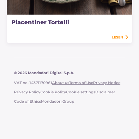
Piacentiner Tortelli
LESEN
© 2026 Mondadori Digital S.p.A.
VAT no. 14371170961
About us
Terms of Use
Privacy Notice
Privacy Policy
Cookie Policy
Cookie settings
Disclaimer
Code of Ethics
Mondadori Group