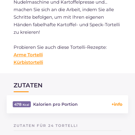
Nudelmaschine und Kartoffelpresse und...
machen Sie sich an die Arbeit, indem Sie alle
Schritte befolgen, um mit Ihren eigenen
Händen fabelhafte Kartoffel- und Speck-Tortelli
zu kreieren!
Probieren Sie auch diese Tortelli-Rezepte:
Arme Tortelli
Kürbistortelli
ZUTATEN
Kalorien pro Portion
478
Energie
Kcal
478
Kohlenhydrate
g
47.3
ZUTATEN FÜR 24 TORTELLI
davon Zucker
g
2.6